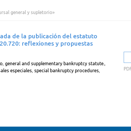
2
rsal general y supletorio»
2
2
da de la publicación del estatuto
2
20.720: reflexiones y propuestas
2
2
io
,
general and supplementary bankruptcy statute.
,
PD
ales especiales
,
special bankruptcy procedures
,