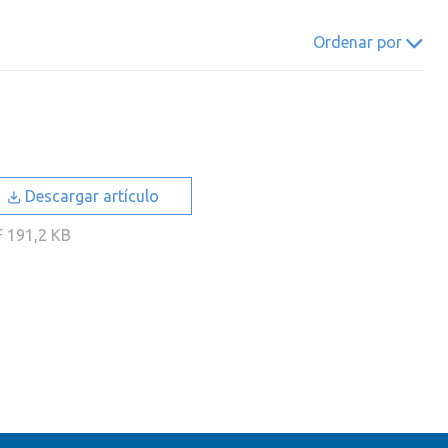
022
2021
2020
2019
Ordenar por
018
2017
2016
2015
014
2013
2012
2011
010
2009
2008
2007
006
2005
2004
2003
Descargar artículo
002
2001
2000
F
191,2 KB