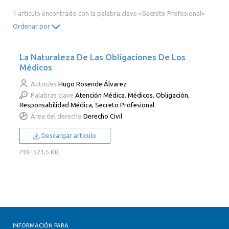
2014
2013
2012
2011
1 artículo encontrado con la palabra clave «Secreto Profesional»
2010
2009
2008
2007
Ordenar por
2006
2005
2004
2003
La Naturaleza De Las Obligaciones De Los
2002
2001
2000
Médicos
Autor/es
Hugo Rosende Álvarez
Palabras clave
Atención Médica
,
Médicos
,
Obligación
,
Responsabilidad Médica
,
Secreto Profesional
Área del derecho
Derecho Civil
Descargar artículo
PDF
521,5 KB
INFORMACIÓN PARA