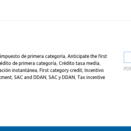
2
2
2
2
2
l impuesto de primera categoría
,
Anticipate the first
2
édito de primera categoría
,
Crédito tasa media
,
PD
ación instantánea
,
First category credit
,
Incentivo
stment
,
SAC and DDAN
,
SAC y DDAN
,
Tax incentive