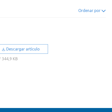
022
2021
2020
2019
Ordenar por
018
2017
2016
2015
014
2013
2012
2011
010
2009
2008
2007
006
2005
2004
2003
Descargar artículo
002
2001
2000
F
344,9 KB