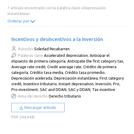
2014
2013
2012
2011
1 artículo encontrado con la palabra clave «Depreciación
instantánea»
2010
2009
2008
2007
Ordenar por
2006
2005
2004
2003
2002
2001
2000
Incentivos y desincentivos a la inversión
Autor/es
Soledad Recabarren
Palabras clave
Accelerated depreciation
,
Anticipar el
impuesto de primera categoría
,
Anticipate the first category tax
,
Average rate credit
,
Credit average rate
,
Crédito de primera
categoría
,
Crédito tasa media
,
Crédito tasa promedio
,
Depreciación acelerada
,
Depreciación instantánea
,
First category
credit
,
Incentivo tributario
,
Instant depreciation
,
Inversión
,
Pro
,
Pro investment
,
SAC and DDAN
,
SAC y DDAN
,
Tax incentive
Área del derecho
Derecho tributario
Descargar artículo
PDF
344,9 KB