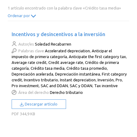
2014
2013
2012
2011
1 artículo encontrado con la palabra clave «Crédito tasa media»
2010
2009
2008
2007
Ordenar por
2006
2005
2004
2003
Incentivos y desincentivos a la inversión
2002
2001
2000
Autor/es
Soledad Recabarren
Palabras clave
Accelerated depreciation
,
Anticipar el
impuesto de primera categoría
,
Anticipate the first category tax
,
Average rate credit
,
Credit average rate
,
Crédito de primera
categoría
,
Crédito tasa media
,
Crédito tasa promedio
,
Depreciación acelerada
,
Depreciación instantánea
,
First category
credit
,
Incentivo tributario
,
Instant depreciation
,
Inversión
,
Pro
,
Pro investment
,
SAC and DDAN
,
SAC y DDAN
,
Tax incentive
Área del derecho
Derecho tributario
Descargar artículo
PDF
344,9 KB