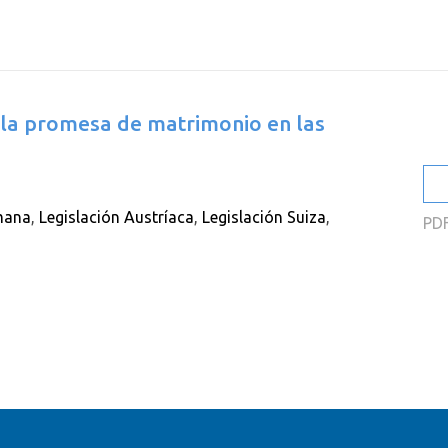
2
2
2
la promesa de matrimonio en las
2
2
2
mana
,
Legislación Austríaca
,
Legislación Suiza
,
PD