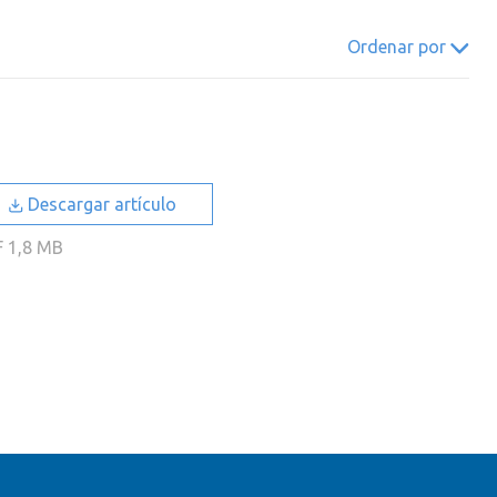
022
2021
2020
2019
Ordenar por
018
2017
2016
2015
014
2013
2012
2011
010
2009
2008
2007
006
2005
2004
2003
Descargar artículo
002
2001
2000
F
1,8 MB