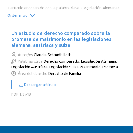
2014
2013
2012
2011
1 artículo encontrado con la palabra clave «Legislación Alemana»
2010
2009
2008
2007
Ordenar por
2006
2005
2004
2003
Un estudio de derecho comparado sobre la
2002
2001
2000
promesa de matrimonio en las legislaciones
alemana, austríaca y suiza
Autor/es
Claudia Schmidt Hott
Palabras clave
Derecho comparado
,
Legislación Alemana
,
Legislación Austríaca
,
Legislación Suiza
,
Matrimonio
,
Promesa
Área del derecho
Derecho de Familia
Descargar artículo
PDF
1,8 MB