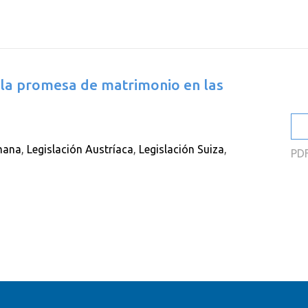
2
2
2
la promesa de matrimonio en las
2
2
2
mana
,
Legislación Austríaca
,
Legislación Suiza
,
PD