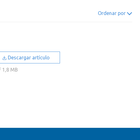
022
2021
2020
2019
Ordenar por
018
2017
2016
2015
014
2013
2012
2011
010
2009
2008
2007
006
2005
2004
2003
Descargar artículo
002
2001
2000
F
1,8 MB