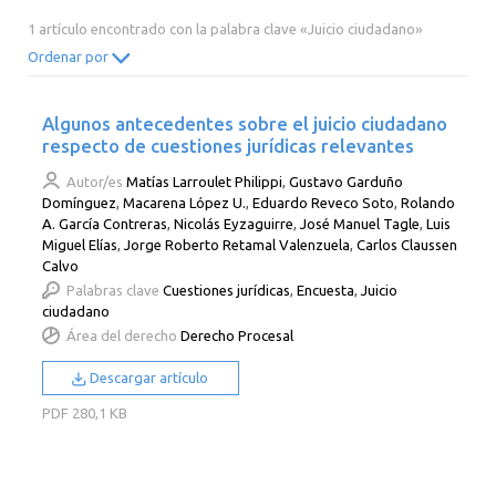
2014
2013
2012
2011
1 artículo encontrado con la palabra clave «Juicio ciudadano»
2010
2009
2008
2007
Ordenar por
2006
2005
2004
2003
Algunos antecedentes sobre el juicio ciudadano
2002
2001
2000
respecto de cuestiones jurídicas relevantes
Autor/es
Matías Larroulet Philippi
,
Gustavo Garduño
Domínguez
,
Macarena López U.
,
Eduardo Reveco Soto
,
Rolando
A. García Contreras
,
Nicolás Eyzaguirre
,
José Manuel Tagle
,
Luis
Miguel Elías
,
Jorge Roberto Retamal Valenzuela
,
Carlos Claussen
Calvo
Palabras clave
Cuestiones jurídicas
,
Encuesta
,
Juicio
ciudadano
Área del derecho
Derecho Procesal
Descargar artículo
PDF
280,1 KB