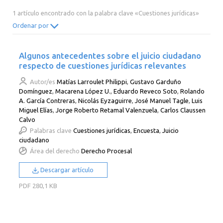
2014
2013
2012
2011
1 artículo encontrado con la palabra clave «Cuestiones jurídicas»
2010
2009
2008
2007
Ordenar por
2006
2005
2004
2003
Algunos antecedentes sobre el juicio ciudadano
2002
2001
2000
respecto de cuestiones jurídicas relevantes
Autor/es
Matías Larroulet Philippi
,
Gustavo Garduño
Domínguez
,
Macarena López U.
,
Eduardo Reveco Soto
,
Rolando
A. García Contreras
,
Nicolás Eyzaguirre
,
José Manuel Tagle
,
Luis
Miguel Elías
,
Jorge Roberto Retamal Valenzuela
,
Carlos Claussen
Calvo
Palabras clave
Cuestiones jurídicas
,
Encuesta
,
Juicio
ciudadano
Área del derecho
Derecho Procesal
Descargar artículo
PDF
280,1 KB