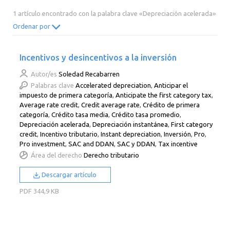
2014
2013
2012
2011
1 artículo encontrado con la palabra clave «Depreciación acelerada»
2010
2009
2008
2007
Ordenar por
2006
2005
2004
2003
Incentivos y desincentivos a la inversión
2002
2001
2000
Autor/es
Soledad Recabarren
Palabras clave
Accelerated depreciation
,
Anticipar el
impuesto de primera categoría
,
Anticipate the first category tax
,
Average rate credit
,
Credit average rate
,
Crédito de primera
categoría
,
Crédito tasa media
,
Crédito tasa promedio
,
Depreciación acelerada
,
Depreciación instantánea
,
First category
credit
,
Incentivo tributario
,
Instant depreciation
,
Inversión
,
Pro
,
Pro investment
,
SAC and DDAN
,
SAC y DDAN
,
Tax incentive
Área del derecho
Derecho tributario
Descargar artículo
PDF
344,9 KB