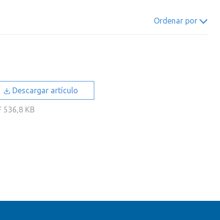
022
2021
2020
2019
Ordenar por
018
2017
2016
2015
014
2013
2012
2011
010
2009
2008
2007
006
2005
2004
2003
Descargar artículo
002
2001
2000
F
536,8 KB