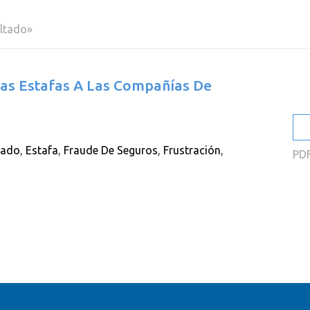
2
ultado»
2
2
 Las Estafas A Las Compañías De
2
2
2
tado
,
Estafa
,
Fraude De Seguros
,
Frustración
,
PD