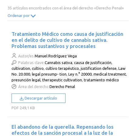
2014
2013
2012
2011
35 artículos encontrados con el área del derecho «Derecho Penal»
2010
2009
2008
2007
Ordenar por
2006
2005
2004
2003
Tratamiento Médico como causa de justificación
2002
2001
2000
en el delito de cultivo de cannabis sativa.
Problemas sustantivos y procesales
Autor/es
Manuel Rodríguez Vega
Palabras clave
Cannabis sativa
,
causa de justificación
,
cultivation
,
cultivo
,
cultivo terapéutico
,
justification defense
,
Law
No. 20.000
,
legal presump- tion
,
Ley n.° 20000
,
medical treatment
,
presunción legal
,
therapeutic cultivation
,
tratamiento médico
Área del derecho
Derecho Penal
Descargar artículo
PDF
249,1 KB
El abandono de la querella. Repensando los
efectos de la sanción procesal a la luz de la