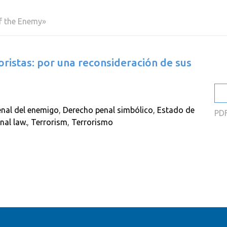
2
of the Enemy»
2
2
oristas: por una reconsideración de sus
2
2
2
nal del enemigo
,
Derecho penal simbólico
,
Estado de
PD
nal law.
,
Terrorism
,
Terrorismo