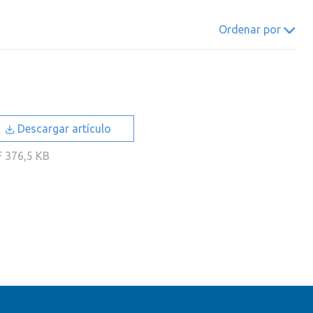
022
2021
2020
2019
Ordenar por
018
2017
2016
2015
014
2013
2012
2011
010
2009
2008
2007
006
2005
2004
2003
Descargar artículo
002
2001
2000
F
376,5 KB