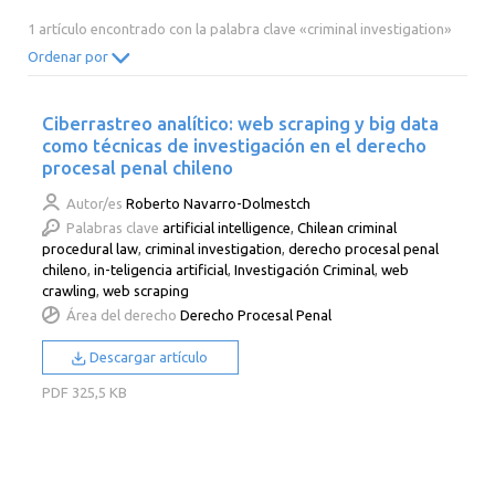
2014
2013
2012
2011
1 artículo encontrado con la palabra clave «criminal investigation»
2010
2009
2008
2007
Ordenar por
2006
2005
2004
2003
Ciberrastreo analítico: web scraping y big data
2002
2001
2000
como técnicas de investigación en el derecho
procesal penal chileno
Autor/es
Roberto Navarro-Dolmestch
Palabras clave
artificial intelligence
,
Chilean criminal
procedural law
,
criminal investigation
,
derecho procesal penal
chileno
,
in-teligencia artificial
,
Investigación Criminal
,
web
crawling
,
web scraping
Área del derecho
Derecho Procesal Penal
Descargar artículo
PDF
325,5 KB