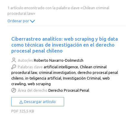
2014
2013
2012
2011
1 artículo encontrado con la palabra clave «Chilean criminal
procedural law»
2010
2009
2008
2007
Ordenar por
2006
2005
2004
2003
2002
2001
2000
Ciberrastreo analítico: web scraping y big data
como técnicas de investigación en el derecho
procesal penal chileno
Autor/es
Roberto Navarro-Dolmestch
Palabras clave
artificial intelligence
,
Chilean criminal
procedural law
,
criminal investigation
,
derecho procesal penal
chileno
,
in-teligencia artificial
,
Investigación Criminal
,
web
crawling
,
web scraping
Área del derecho
Derecho Procesal Penal
Descargar artículo
PDF
325,5 KB