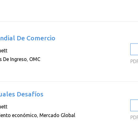
2
2
2
undial De Comercio
2
ett
2
s De Ingreso
,
OMC
PD
2
uales Desafíos
ett
iento económico
,
Mercado Global
PD