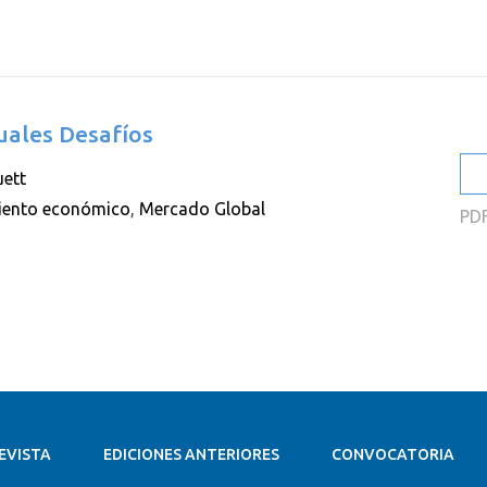
2
2
2
uales Desafíos
2
ett
2
iento económico
,
Mercado Global
PD
2
EVISTA
EDICIONES ANTERIORES
CONVOCATORIA