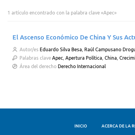
1 artículo encontrado con la palabra clave «Apec»
El Ascenso Económico De China Y Sus Act
Autor/es
Eduardo Silva Besa
,
Raúl Campusano Drogu
Palabras clave
Apec
,
Apertura Política
,
China
,
Crecim
Área del derecho
Derecho Internacional
INICIO
ACERCA DE LA R