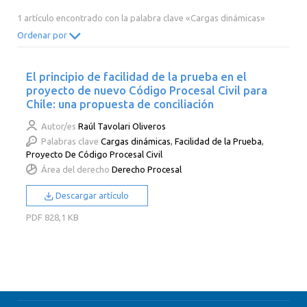
2014
2013
2012
2011
1 artículo encontrado con la palabra clave «Cargas dinámicas»
2010
2009
2008
2007
Ordenar por
2006
2005
2004
2003
El principio de facilidad de la prueba en el
2002
2001
2000
proyecto de nuevo Código Procesal Civil para
Chile: una propuesta de conciliación
Autor/es
Raúl Tavolari Oliveros
Palabras clave
Cargas dinámicas
,
Facilidad de la Prueba
,
Proyecto De Código Procesal Civil
Área del derecho
Derecho Procesal
Descargar artículo
PDF
828,1 KB