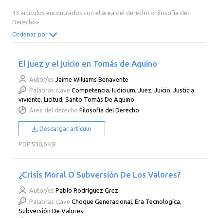
2014
2013
2012
2011
13 artículos encontrados con el área del derecho «Filosofía del
Derecho»
2010
2009
2008
2007
Ordenar por
2006
2005
2004
2003
2002
2001
2000
El juez y el juicio en Tomás de Aquino
Autor/es
Jaime Williams Benavente
Palabras clave
Competencia
,
Iudicium
,
Juez
,
Juicio
,
Justicia
viviente
,
Licitud
,
Santo Tomás De Aquino
Área del derecho
Filosofía del Derecho
Descargar artículo
PDF
530,6 KB
¿Crisis Moral O Subversión De Los Valores?
Autor/es
Pablo Rodríguez Grez
Palabras clave
Choque Generacional
,
Era Tecnologíca
,
Subversión De Valores