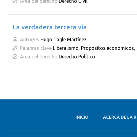
Área del derecho
Derecho Civil
La verdadera tercera vía
Autor/es
Hugo Tagle Martínez
Palabras clave
Liberalismo
,
Propósitos económicos
,
Área del derecho
Derecho Político
INICIO
ACERCA DE LA R