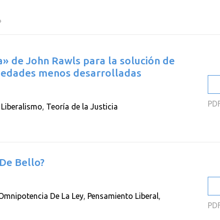
2
»
2
2
ia» de John Rawls para la solución de
2
ciedades menos desarrolladas
2
2
PD
,
Liberalismo
,
Teoría de la Justicia
 De Bello?
Omnipotencia De La Ley
,
Pensamiento Liberal
,
PD