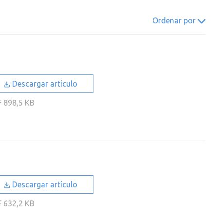
022
2021
2020
2019
Ordenar por
018
2017
2016
2015
014
2013
2012
2011
010
2009
2008
2007
006
2005
2004
2003
Descargar artículo
002
2001
2000
F
898,5 KB
Descargar artículo
F
632,2 KB