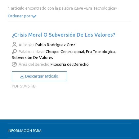
2014
2013
2012
2011
1 artículo encontrado con la palabra clave «Era Tecnologíca»
2010
2009
2008
2007
Ordenar por
2006
2005
2004
2003
¿Crisis Moral O Subversión De Los Valores?
2002
2001
2000
Autor/es
Pablo Rodríguez Grez
Palabras clave
Choque Generacional
,
Era Tecnologíca
,
Subversión De Valores
Área del derecho
Filosofía del Derecho
Descargar artículo
PDF
594,5 KB
INFORMACIÓN PARA