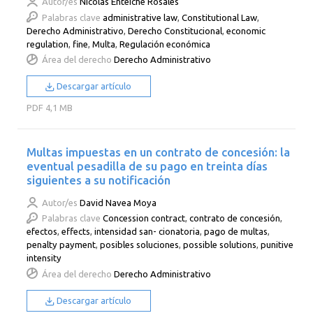
Autor/es
Nicolás Enteiche Rosales
Palabras clave
administrative law
,
Constitutional Law
,
Derecho Administrativo
,
Derecho Constitucional
,
economic
regulation
,
fine
,
Multa
,
Regulación económica
Área del derecho
Derecho Administrativo
Descargar artículo
PDF
4,1 MB
Multas impuestas en un contrato de concesión: la
eventual pesadilla de su pago en treinta días
siguientes a su notificación
Autor/es
David Navea Moya
Palabras clave
Concession contract
,
contrato de concesión
,
efectos
,
effects
,
intensidad san- cionatoria
,
pago de multas
,
penalty payment
,
posibles soluciones
,
possible solutions
,
punitive
intensity
Área del derecho
Derecho Administrativo
Descargar artículo