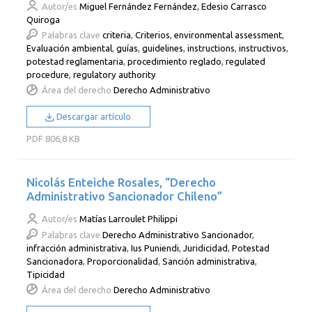
Autor/es
Miguel Fernández Fernández
,
Edesio Carrasco
Quiroga
Palabras clave
criteria
,
Criterios
,
environmental assessment
,
Evaluación ambiental
,
guías
,
guidelines
,
instructions
,
instructivos
,
potestad reglamentaria
,
procedimiento reglado
,
regulated
procedure
,
regulatory authority
Área del derecho
Derecho Administrativo
Descargar artículo
PDF
806,8 KB
Nicolás Enteiche Rosales, “Derecho
Administrativo Sancionador Chileno”
Autor/es
Matías Larroulet Philippi
Palabras clave
Derecho Administrativo Sancionador
,
infracción administrativa
,
Ius Puniendi
,
Juridicidad
,
Potestad
Sancionadora
,
Proporcionalidad
,
Sanción administrativa
,
Tipicidad
Área del derecho
Derecho Administrativo