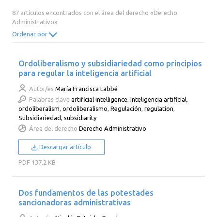
2014
2013
2012
2011
87 artículos encontrados con el área del derecho «Derecho
Administrativo»
2010
2009
2008
2007
Ordenar por
2006
2005
2004
2003
2002
2001
2000
Ordoliberalismo y subsidiariedad como principios
para regular la inteligencia artificial
Autor/es
María Francisca Labbé
Palabras clave
artificial intelligence
,
Inteligencia artificial
,
ordoliberalism
,
ordoliberalismo
,
Regulación
,
regulation
,
Subsidiariedad
,
subsidiarity
Área del derecho
Derecho Administrativo
Descargar artículo
PDF
137,2 KB
Dos fundamentos de las potestades
sancionadoras administrativas