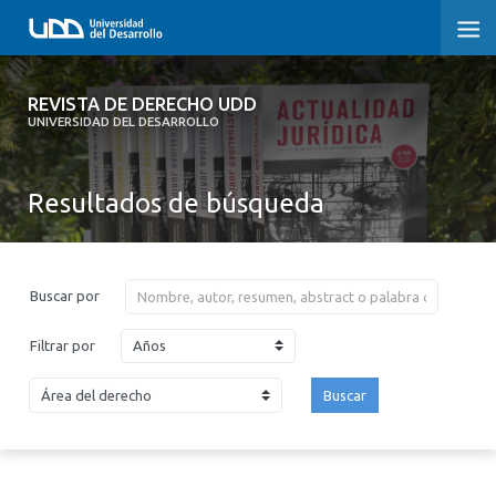
REVISTA DE DERECHO UDD
REVISTA DE DERECHO UDD
UNIVERSIDAD DEL DESARROLLO
INICIO
Resultados de búsqueda
ACERCA DE LA REVISTA
EDICIONES ANTERIORES
Buscar por
CONVOCATORIA
Años
Filtrar por
CONTACTO Y SUSCRIPCIÓN
Buscar
2026
2025
2024
2023
2022
2021
2020
2019
2018
2017
2016
2015