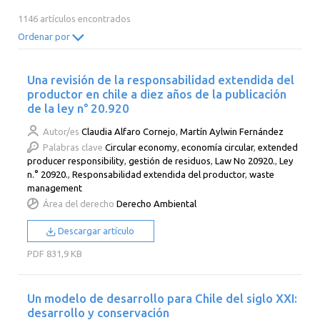
2014
2013
2012
2011
1146 artículos encontrados
2010
2009
2008
2007
Ordenar por
2006
2005
2004
2003
Una revisión de la responsabilidad extendida del
2002
2001
2000
productor en chile a diez años de la publicación
de la ley n° 20.920
Autor/es
Claudia Alfaro Cornejo
,
Martín Aylwin Fernández
Palabras clave
Circular economy
,
economía circular
,
extended
producer responsibility
,
gestión de residuos
,
Law No 20920.
,
Ley
n.° 20920.
,
Responsabilidad extendida del productor
,
waste
management
Área del derecho
Derecho Ambiental
Descargar artículo
PDF
831,9 KB
Un modelo de desarrollo para Chile del siglo XXI:
desarrollo y conservación