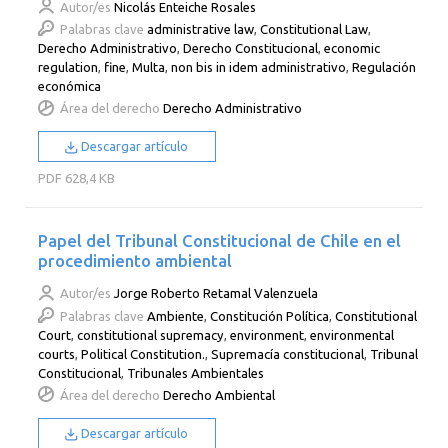
Autor/es
Nicolás Enteiche Rosales
Palabras clave
administrative law
,
Constitutional Law
,
Derecho Administrativo
,
Derecho Constitucional
,
economic
regulation
,
fine
,
Multa
,
non bis in idem administrativo
,
Regulación
económica
Área del derecho
Derecho Administrativo
Descargar artículo
PDF
628,4 KB
Papel del Tribunal Constitucional de Chile en el
procedimiento ambiental
Autor/es
Jorge Roberto Retamal Valenzuela
Palabras clave
Ambiente
,
Constitución Política
,
Constitutional
Court
,
constitutional supremacy
,
environment
,
environmental
courts
,
Political Constitution.
,
Supremacía constitucional
,
Tribunal
Constitucional
,
Tribunales Ambientales
Área del derecho
Derecho Ambiental
Descargar artículo