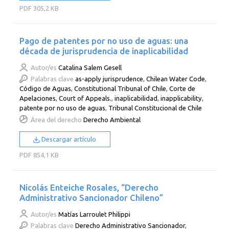
PDF
305,2 KB
Pago de patentes por no uso de aguas: una
década de jurisprudencia de inaplicabilidad
Autor/es
Catalina Salem Gesell
Palabras clave
as-apply jurisprudence
,
Chilean Water Code
,
Código de Aguas
,
Constitutional Tribunal of Chile
,
Corte de
Apelaciones
,
Court of Appeals.
,
inaplicabilidad
,
inapplicability
,
patente por no uso de aguas
,
Tribunal Constitucional de Chile
Área del derecho
Derecho Ambiental
Descargar artículo
PDF
854,1 KB
Nicolás Enteiche Rosales, “Derecho
Administrativo Sancionador Chileno”
Autor/es
Matías Larroulet Philippi
Palabras clave
Derecho Administrativo Sancionador
,