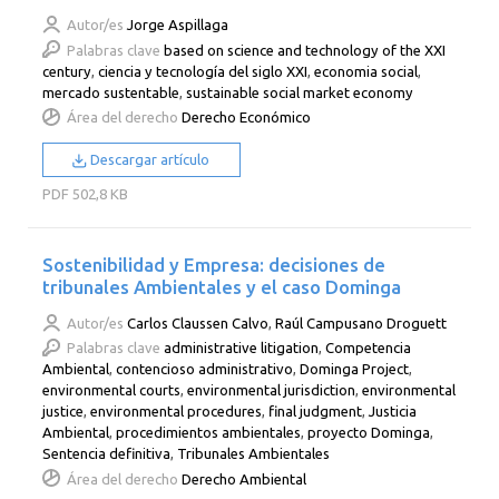
Autor/es
Jorge Aspillaga
Palabras clave
based on science and technology of the XXI
century
,
ciencia y tecnología del siglo XXI
,
economia social
,
mercado sustentable
,
sustainable social market economy
Área del derecho
Derecho Económico
Descargar artículo
PDF
502,8 KB
Sostenibilidad y Empresa: decisiones de
tribunales Ambientales y el caso Dominga
Autor/es
Carlos Claussen Calvo
,
Raúl Campusano Droguett
Palabras clave
administrative litigation
,
Competencia
Ambiental
,
contencioso administrativo
,
Dominga Project
,
environmental courts
,
environmental jurisdiction
,
environmental
justice
,
environmental procedures
,
final judgment
,
Justicia
Ambiental
,
procedimientos ambientales
,
proyecto Dominga
,
Sentencia definitiva
,
Tribunales Ambientales
Área del derecho
Derecho Ambiental