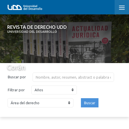
REVISTA DE DERECHO UDD
REVISTA DE DERECHO UDD
UNIVERSIDAD DEL DESARROLLO
INICIO
ACERCA DE LA REVISTA
Corán
EDICIONES ANTERIORES
Buscar por
CONVOCATORIA
Años
Filtrar por
CONTACTO Y SUSCRIPCIÓN
Buscar
2026
2025
2024
2023
2022
2021
2020
2019
2018
2017
2016
2015