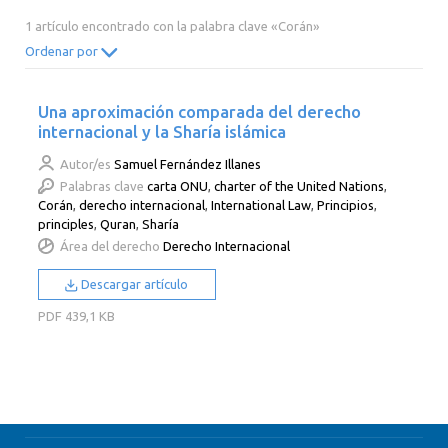
2014
2013
2012
2011
1 artículo encontrado con la palabra clave «Corán»
2010
2009
2008
2007
Ordenar por
2006
2005
2004
2003
Una aproximación comparada del derecho
2002
2001
2000
internacional y la Sharía islámica
Autor/es
Samuel Fernández Illanes
Palabras clave
carta ONU
,
charter of the United Nations
,
Corán
,
derecho internacional
,
International Law
,
Principios
,
principles
,
Quran
,
Sharía
Área del derecho
Derecho Internacional
Descargar artículo
PDF
439,1 KB