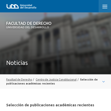
FACULTAD DE DERECHO
FACULTAD DE DERECHO
UNIVERSIDAD DEL DESARROLLO
INICIO
SOBRE LA FACULTAD
CARRERAS
Noticias
POSTGRADOS Y EDUCACIÓN CONTINUA
PROFESORES
Facultad de Derecho
/
Centro de Justicia Constitucional
/
Selección de
publicaciones académicas recientes
INVESTIGACIÓN
VINCULACIÓN CON EL MEDIO
Selección de publicaciones académicas recientes