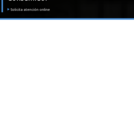
Solicita atención online
CLÍNICA JURÍDICA DERECHO SANTIAGO
La Clínica Jurídica es una actividad educativa inserta como
asignatura en la malla curricular
de la carrera de Derecho y que sirve de campo clínico para
desarrollar habilidades y
competencias
con el fin de que alumnos que cursen la
asignatura, puedan tener conocimiento
temprano de las exigencias y situaciones prácticas que
enfrentarán como abogados a futuro y a
su vez permitir el
ejercicio de la responsabilidad pública,