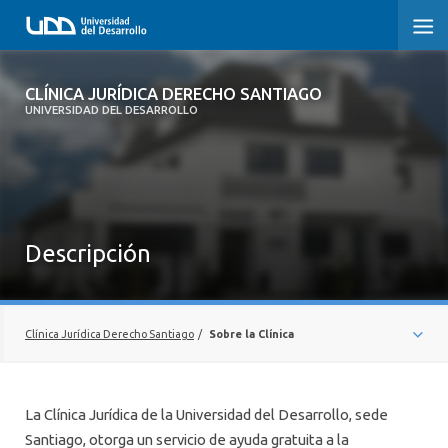
CLÍNICA JURÍDICA DERECHO SANTIAGO
CLÍNICA JURÍDICA DERECHO SANTIAGO
UNIVERSIDAD DEL DESARROLLO
INICIO
SOBRE LA CLÍNICA
CONVENIOS
Descripción
NOTICIAS
MEMORIAS ANUALES
Clínica Jurídica Derecho Santiago
/
Sobre la Clínica
CONDICIONES DE ATENCIÓN
VISIÓN Y MISIÓN
CONTÁCTENOS
La Clínica Jurídica de la Universidad del Desarrollo, sede
EQUIPO
Santiago, otorga un servicio de ayuda gratuita a la