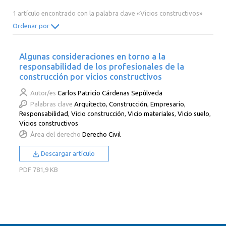
2014
2013
2012
2011
1 artículo encontrado con la palabra clave «Vicios constructivos»
2010
2009
2008
2007
Ordenar por
2006
2005
2004
2003
Algunas consideraciones en torno a la
2002
2001
2000
responsabilidad de los profesionales de la
construcción por vicios constructivos
Autor/es
Carlos Patricio Cárdenas Sepúlveda
Palabras clave
Arquitecto
,
Construcción
,
Empresario
,
Responsabilidad
,
Vicio construcción
,
Vicio materiales
,
Vicio suelo
,
Vicios constructivos
Área del derecho
Derecho Civil
Descargar artículo
PDF
781,9 KB