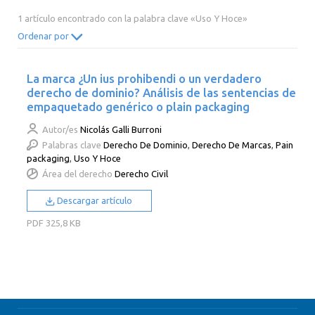
2014
2013
2012
2011
1 artículo encontrado con la palabra clave «Uso Y Hoce»
2010
2009
2008
2007
Ordenar por
2006
2005
2004
2003
La marca ¿Un ius prohibendi o un verdadero
2002
2001
2000
derecho de dominio? Análisis de las sentencias de
empaquetado genérico o plain packaging
Autor/es
Nicolás Galli Burroni
Palabras clave
Derecho De Dominio
,
Derecho De Marcas
,
Pain
packaging
,
Uso Y Hoce
Área del derecho
Derecho Civil
Descargar artículo
PDF
325,8 KB