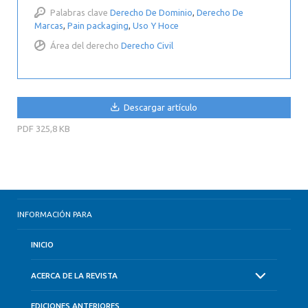
Palabras clave
Derecho De Dominio
,
Derecho De
Marcas
,
Pain packaging
,
Uso Y Hoce
Área del derecho
Derecho Civil
Descargar artículo
PDF
325,8 KB
INFORMACIÓN PARA
INICIO
ACERCA DE LA REVISTA
EDICIONES ANTERIORES