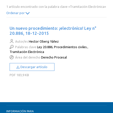
2014
2013
2012
2011
1 artículo encontrado con la palabra clave «Tramitación Electrónica»
2010
2009
2008
2007
Ordenar por
2006
2005
2004
2003
Un nuevo procedimiento: ¡electrónico! Ley n°
2002
2001
2000
20.886, 18-12-2015
Autor/es
Hector Oberg Yáñez
Palabras clave
Ley 20.886
,
Procedimientos civiles.
,
Tramitación Electrónica
Área del derecho
Derecho Procesal
Descargar artículo
PDF
183,9 KB
INFORMACIÓN PARA