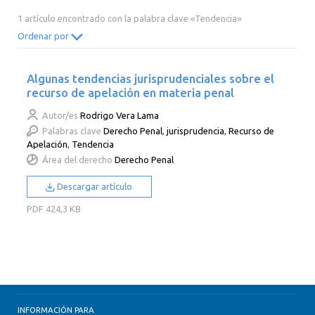
2014
2013
2012
2011
1 artículo encontrado con la palabra clave «Tendencia»
2010
2009
2008
2007
Ordenar por
2006
2005
2004
2003
Algunas tendencias jurisprudenciales sobre el
2002
2001
2000
recurso de apelación en materia penal
Autor/es
Rodrigo Vera Lama
Palabras clave
Derecho Penal
,
jurisprudencia
,
Recurso de
Apelación
,
Tendencia
Área del derecho
Derecho Penal
Descargar artículo
PDF
424,3 KB
INFORMACIÓN PARA