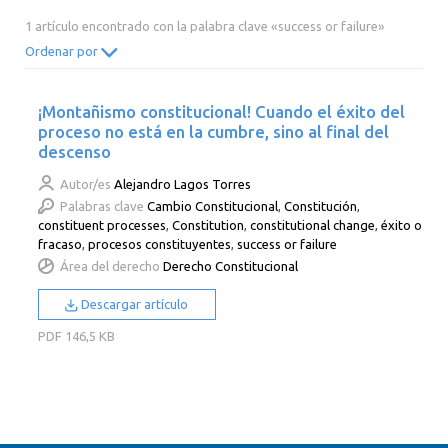
2014
2013
2012
2011
1 artículo encontrado con la palabra clave «success or failure»
2010
2009
2008
2007
Ordenar por
2006
2005
2004
2003
¡Montañismo constitucional! Cuando el éxito del
2002
2001
2000
proceso no está en la cumbre, sino al final del
descenso
Autor/es
Alejandro Lagos Torres
Palabras clave
Cambio Constitucional
,
Constitución
,
constituent processes
,
Constitution
,
constitutional change
,
éxito o
fracaso
,
procesos constituyentes
,
success or failure
Área del derecho
Derecho Constitucional
Descargar artículo
PDF
146,5 KB