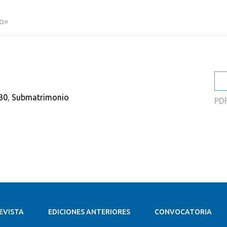
2
io»
2
2
2
2
30
,
Submatrimonio
PD
2
EVISTA
EDICIONES ANTERIORES
CONVOCATORIA