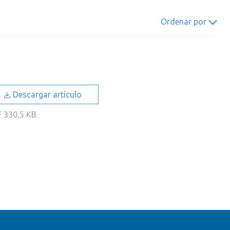
022
2021
2020
2019
Ordenar por
018
2017
2016
2015
014
2013
2012
2011
010
2009
2008
2007
006
2005
2004
2003
Descargar artículo
002
2001
2000
F
330,5 KB