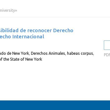
2
niversity»
2
2
osibilidad de reconocer Derecho
2
echo Internacional
2
2
ado de New York
,
Derechos Animales
,
habeas corpus
,
PD
f the State of New York