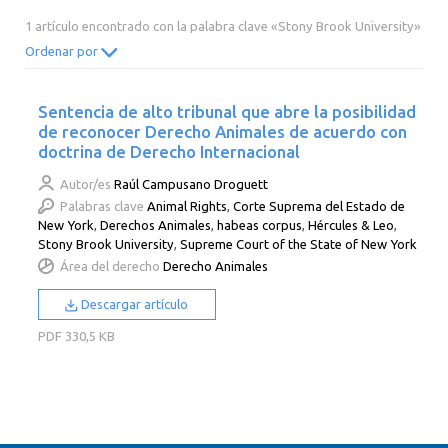
2014
2013
2012
2011
1 artículo encontrado con la palabra clave «Stony Brook University»
2010
2009
2008
2007
Ordenar por
2006
2005
2004
2003
Sentencia de alto tribunal que abre la posibilidad
2002
2001
2000
de reconocer Derecho Animales de acuerdo con
doctrina de Derecho Internacional
Autor/es
Raúl Campusano Droguett
Palabras clave
Animal Rights
,
Corte Suprema del Estado de
New York
,
Derechos Animales
,
habeas corpus
,
Hércules & Leo
,
Stony Brook University
,
Supreme Court of the State of New York
Área del derecho
Derecho Animales
Descargar artículo
PDF
330,5 KB