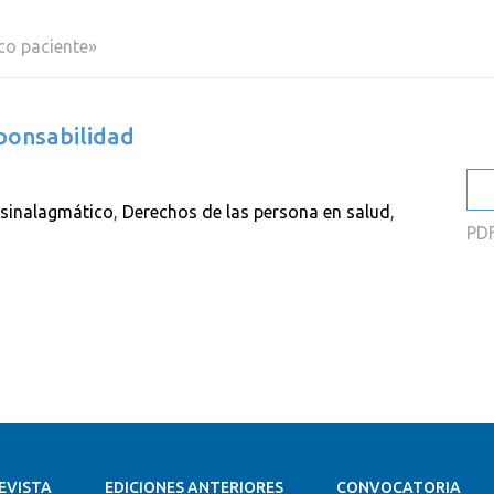
2
co paciente»
2
2
sponsabilidad
2
2
 sinalagmático
,
Derechos de las persona en salud
,
2
PD
EVISTA
EDICIONES ANTERIORES
CONVOCATORIA