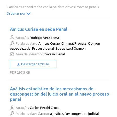
2014
2013
2012
2011
2 artículos encontrados con la palabra clave «Proceso penal»
2010
2009
2008
2007
Ordenar por
2006
2005
2004
2003
Amicus Curiae en sede Penal
2002
2001
2000
Autor/es
Rodrigo Vera Lama
Palabras clave
Amicus Curiae
,
Criminal Process
,
Opinión
especializada
,
Proceso penal
,
Specialized Opinion
Área del derecho
Procesal Penal
Descargar artículo
PDF
297,5 KB
Análisis estadístico de los mecanismos de
descongestión del juicio oral en el nuevo proceso
penal
Autor/es
Carlos Pecchi Croce
Palabras clave
Acceso a justicia
,
Descongestion judicial
,