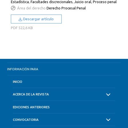
Estadística
,
Facultades discrecionales
,
Juicio oral
,
Proceso penal
Área del derecho
Derecho Procesal Penal
Descargar artículo
PDF
522,6 KB
INFORMACIÓN PARA
INICIO
ACERCA DE LA REVISTA
EDICIONES ANTERIORES
CONVOCATORIA