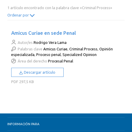
2014
2013
2012
2011
1 artículo encontrado con la palabra clave «Criminal Process»
2010
2009
2008
2007
Ordenar por
2006
2005
2004
2003
Amicus Curiae en sede Penal
2002
2001
2000
Autor/es
Rodrigo Vera Lama
Palabras clave
Amicus Curiae
,
Criminal Process
,
Opinión
especializada
,
Proceso penal
,
Specialized Opinion
Área del derecho
Procesal Penal
Descargar artículo
PDF
297,5 KB
INFORMACIÓN PARA