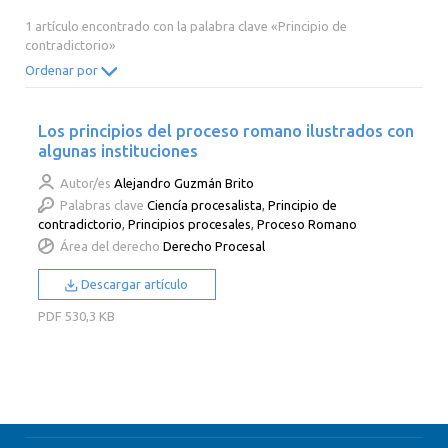
2014
2013
2012
2011
1 artículo encontrado con la palabra clave «Principio de
contradictorio»
2010
2009
2008
2007
Ordenar por
2006
2005
2004
2003
2002
2001
2000
Los principios del proceso romano ilustrados con
algunas instituciones
Autor/es
Alejandro Guzmán Brito
Palabras clave
Ciencía procesalista
,
Principio de
contradictorio
,
Principios procesales
,
Proceso Romano
Área del derecho
Derecho Procesal
Descargar artículo
PDF
530,3 KB