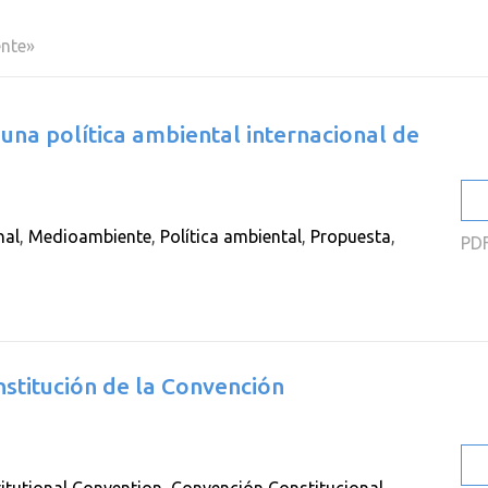
2
ente»
2
2
una política ambiental internacional de
2
2
2
nal
,
Medioambiente
,
Política ambiental
,
Propuesta
,
PD
stitución de la Convención