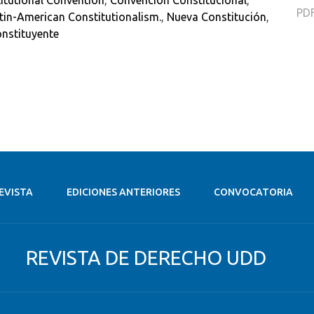
itutional Convention
,
Convención Constitucional
,
PD
tin-American Constitutionalism.
,
Nueva Constitución
,
nstituyente
EVISTA
EDICIONES ANTERIORES
CONVOCATORIA
REVISTA DE DERECHO UDD