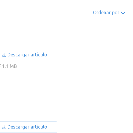
022
2021
2020
2019
Ordenar por
018
2017
2016
2015
014
2013
2012
2011
010
2009
2008
2007
006
2005
2004
2003
Descargar artículo
002
2001
2000
F
1,1 MB
Descargar artículo