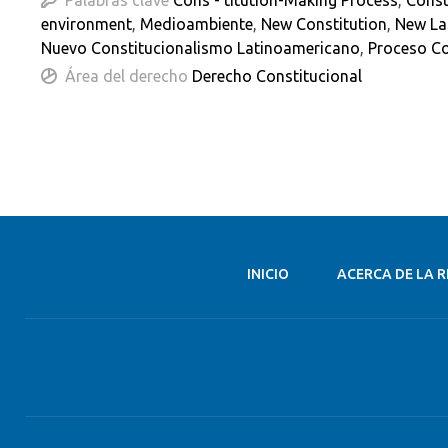
Palabras clave
Cons - titution-Making Process
,
Const
environment
,
Medioambiente
,
New Constitution
,
New La
Nuevo Constitucionalismo Latinoamericano
,
Proceso Co
Área del derecho
Derecho Constitucional
INICIO
ACERCA DE LA R