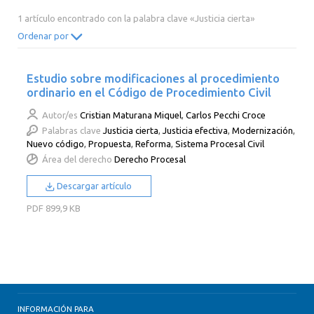
2014
2013
2012
2011
1 artículo encontrado con la palabra clave «Justicia cierta»
2010
2009
2008
2007
Ordenar por
2006
2005
2004
2003
Estudio sobre modificaciones al procedimiento
2002
2001
2000
ordinario en el Código de Procedimiento Civil
Autor/es
Cristian Maturana Miquel
,
Carlos Pecchi Croce
Palabras clave
Justicia cierta
,
Justicia efectiva
,
Modernización
,
Nuevo código
,
Propuesta
,
Reforma
,
Sistema Procesal Civil
Área del derecho
Derecho Procesal
Descargar artículo
PDF
899,9 KB
INFORMACIÓN PARA