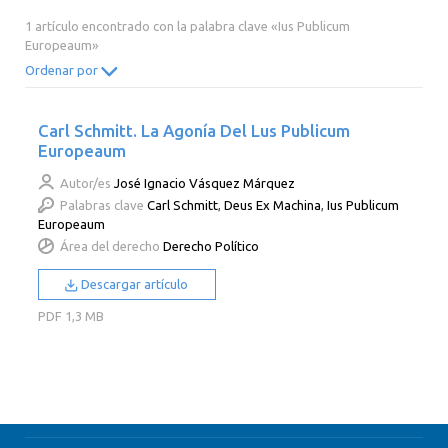
2014
2013
2012
2011
1 artículo encontrado con la palabra clave «Ius Publicum
Europeaum»
2010
2009
2008
2007
Ordenar por
2006
2005
2004
2003
2002
2001
2000
Carl Schmitt. La Agonía Del Lus Publicum
Europeaum
Autor/es
José Ignacio Vásquez Márquez
Palabras clave
Carl Schmitt
,
Deus Ex Machina
,
Ius Publicum
Europeaum
Área del derecho
Derecho Político
Descargar artículo
PDF
1,3 MB