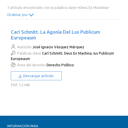
2014
2013
2012
2011
1 artículo encontrado con la palabra clave «Deus Ex Machina»
2010
2009
2008
2007
Ordenar por
2006
2005
2004
2003
Carl Schmitt. La Agonía Del Lus Publicum
2002
2001
2000
Europeaum
Autor/es
José Ignacio Vásquez Márquez
Palabras clave
Carl Schmitt
,
Deus Ex Machina
,
Ius Publicum
Europeaum
Área del derecho
Derecho Político
Descargar artículo
PDF
1,3 MB
INFORMACIÓN PARA