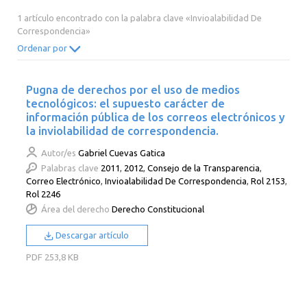
2014
2013
2012
2011
1 artículo encontrado con la palabra clave «Invioalabilidad De
Correspondencia»
2010
2009
2008
2007
Ordenar por
2006
2005
2004
2003
2002
2001
2000
Pugna de derechos por el uso de medios
tecnológicos: el supuesto carácter de
información pública de los correos electrónicos y
la inviolabilidad de correspondencia.
Autor/es
Gabriel Cuevas Gatica
Palabras clave
2011
,
2012
,
Consejo de la Transparencia
,
Correo Electrónico
,
Invioalabilidad De Correspondencia
,
Rol 2153
,
Rol 2246
Área del derecho
Derecho Constitucional
Descargar artículo
PDF
253,8 KB