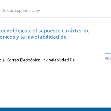
2
ad De Correspondencia»
2
2
ecnológicos: el supuesto carácter de
2
nicos y la inviolabilidad de
2
2
PD
cia
,
Correo Electrónico
,
Invioalabilidad De