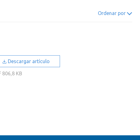
022
2021
2020
2019
Ordenar por
018
2017
2016
2015
014
2013
2012
2011
010
2009
2008
2007
006
2005
2004
2003
Descargar artículo
002
2001
2000
F
806,8 KB