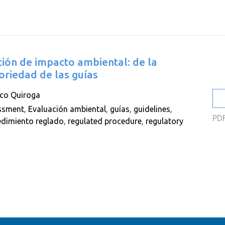
2
2
2
ción de impacto ambiental: de la
2
oriedad de las guías
2
sco Quiroga
2
ssment
,
Evaluación ambiental
,
guías
,
guidelines
,
PD
edimiento reglado
,
regulated procedure
,
regulatory