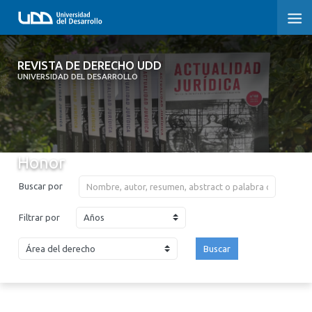
REVISTA DE DERECHO UDD
REVISTA DE DERECHO UDD
UNIVERSIDAD DEL DESARROLLO
INICIO
ACERCA DE LA REVISTA
Honor
EDICIONES ANTERIORES
Buscar por
CONVOCATORIA
Años
Filtrar por
CONTACTO Y SUSCRIPCIÓN
Buscar
2026
2025
2024
2023
2022
2021
2020
2019
2018
2017
2016
2015