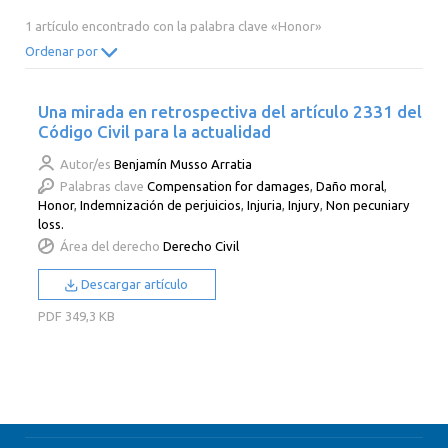
2014
2013
2012
2011
1 artículo encontrado con la palabra clave «Honor»
2010
2009
2008
2007
Ordenar por
2006
2005
2004
2003
Una mirada en retrospectiva del artículo 2331 del
2002
2001
2000
Código Civil para la actualidad
Autor/es
Benjamín Musso Arratia
Palabras clave
Compensation for damages
,
Daño moral
,
Honor
,
Indemnización de perjuicios
,
Injuria
,
Injury
,
Non pecuniary
loss.
Área del derecho
Derecho Civil
Descargar artículo
PDF
349,3 KB