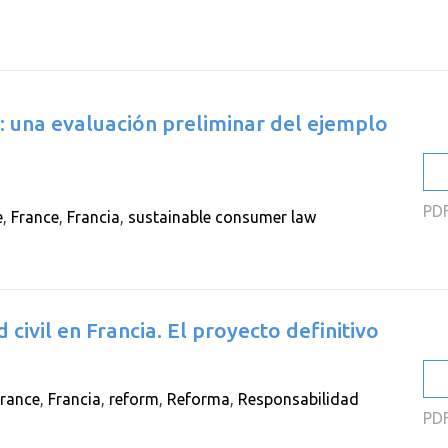
2
2
2
: una evaluación preliminar del ejemplo
2
2
2
PD
e
,
France
,
Francia
,
sustainable consumer law
civil en Francia. El proyecto definitivo
rance
,
Francia
,
reform
,
Reforma
,
Responsabilidad
PD