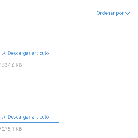
022
2021
2020
2019
Ordenar por
018
2017
2016
2015
014
2013
2012
2011
010
2009
2008
2007
006
2005
2004
2003
Descargar artículo
002
2001
2000
F
534,6 KB
Descargar artículo
F
275,1 KB